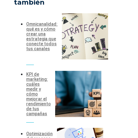
también
Omnicanalidad:
qué es y cómo
crear una
estrategia que
conecte todos
tus canales
KPI de
marketing:
cuáles
medir y
cómo
mejorar el
rendimiento
de tus
campañas
Optimización