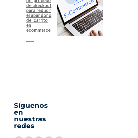
del proceso
de checkout
para reducir
el abandono
del carrito
en
ecommerce
Síguenos
en
nuestras
redes