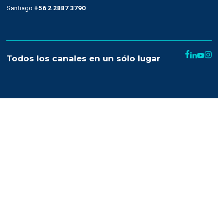
Nuestra plataforma
Email marketing y web connect
Integración con plataformas
Sms
Push notifications
Automatización
Remarketing
Drag and drop
OnSite
Whatsapp