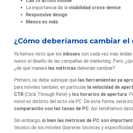
Call to action mobile
La importancia de la
visibilidad cross-device
Responsive design
Menos es más
¿Cómo deberíamos cambiar el 
Ya hemos visto que los
inboxes
son cada vez más leída
nuevo el diseño de las campañas de marketing. Pero, ¿q
¿de qué manera
las métricas
deberían cambiar?
Primero, se debe subrayar que
las herramientas ya apr
para móviles también, en particular
la velocidad de aper
CTR
(Click Through Rate) y
los horarios de apertura
. 
móvil es distinto del acto vía PC. De esta forma, sería i
comparación con las tasas de PC
. Así tendríamos dato
Sin embargo,
si bien las métricas de PC son important
técnico de los móviles (barreras técnicas y especificida