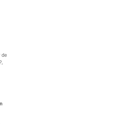
r de
?,
en
o