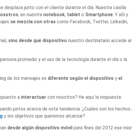
se desplaza junto con el cliente durante el día. Nuestra casilla
nosotros
, en nuestra
notebook
,
tablet
o
Smartphone
. Y allí y
sajes
se mezcla con otras
como Facebook, Twitter, Linkedin,
mail,
sino desde qué dispositivo
nuestro destinatario accede al
ersona promedio y el uso de la tecnología durante el día o la
ering de los mensajes es
diferente según el dispositivo
y
el
ispuesto a
interactuar
con nosotros? He aquí la respuesta:
ando juntos acerca de esta tendencia: ¿Cuáles son los hechos 
ng
y los objetivos que queremos alcanzar?
aban
desde algún dispositivo móvil
para fines del 2012 ese mi