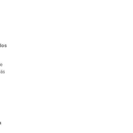
 los
te
más
a