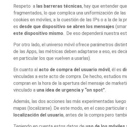
Respeto a
las barreras técnicas
, hay que entender que
fragmentados, lo que complica una uniformización de las 
cookies en móviles, a la cuestión de las IPs o a la de la
es
desde que dispositivo se abren los mensajes
(smar
este dispositivo mismo
. De eso dependerá nuestra est
Por otro lado, el universo móvil ofrece parámetros disti
de las Apps, las métricas deben adaptarse a eso, es deci
en particular los que vuelven a usarlas).
En cuanto al
acto de compra del usuario móvil
, él es
di
vinculadas a este acto de compra. De hecho, estudios mu
compran en la hora de la apertura del mensaje de mark
vinculado a
una idea de urgencia y “on spot”
.
Además, las dos acciones las más experimentadas luego de
mapas (localizarse). De este modo, en el caso particular 
localización del usuario
, antes de la compra pero tambi
Teniendo en cuenta estos datos de
uso de los móviles