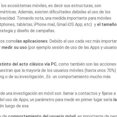
 los ecosistemas móviles, es decir sus estructuras, son
métricas. Además, existen dificultades debidas al uso de los
 privacidad. Tomando nota, una medida importante para móviles
tphones, tabletas; iPhone mail, Gmail iOS App; etc) y
el tamaño
rategia y diseño de campañas.
ntos como
las aplicaciones
. Debido al uso cada vez más importa
r
medir su uso
(por ejemplo sesión de uso de las Apps y usuario
stinto del acto clásico vía PC
, como también son las acciones
estran que la mayoría de los usuarios móviles (hasta unos 70%)
eting o de su investigación…Es un comportamiento mucho más
 una investigación en móvil son: llamar a contactos y fijarse a
del uso de Apps, un parámetro para medir en primer lugar sería
la
én luego de esa.
y de
comportamiento del usuario móvil
, es importante de peg