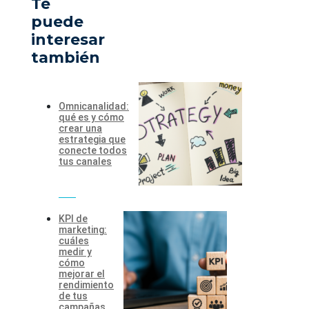
Te
puede
interesar
también
Omnicanalidad:
qué es y cómo
crear una
estrategia que
conecte todos
tus canales
KPI de
marketing:
cuáles
medir y
cómo
mejorar el
rendimiento
de tus
campañas