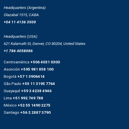
Sms
Push notifications
Automatización
Remarketing
Drag and drop
OnSite
Whatsapp
Empresa
Quienes somos
Cultura
Casos de éxito