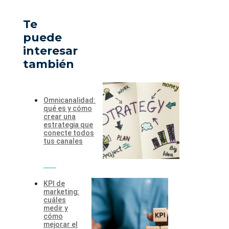
Te
puede
interesar
también
Omnicanalidad:
qué es y cómo
crear una
estrategia que
conecte todos
tus canales
KPI de
marketing:
cuáles
medir y
cómo
mejorar el