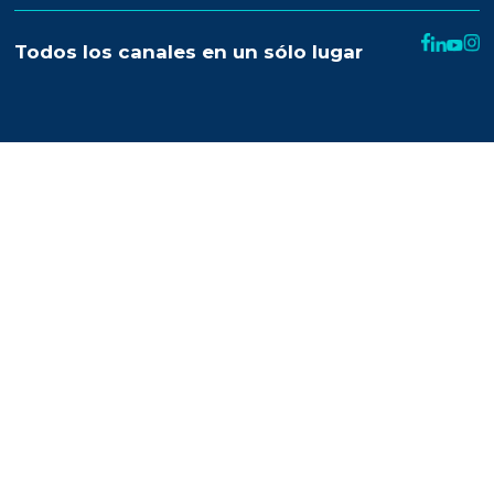
Trabaja con nosotros
Recursos
Términos y condiciones
Uso de SMS
Condiciones de contratación
Denuncias de abuso
Help
Developer Center
Glosario
Contact Frequency Scoring