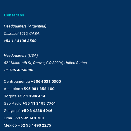
Email marketing y web connect
Integración con plataformas
Sms
Push notifications
Automatización
Remarketing
Drag and drop
OnSite
Whatsapp
Empresa
Quienes somos