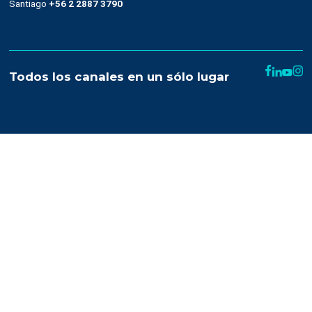
Cultura
Casos de éxito
Trabaja con nosotros
Recursos
Términos y condiciones
Uso de SMS
Condiciones de contratación
Denuncias de abuso
Help
Developer Center