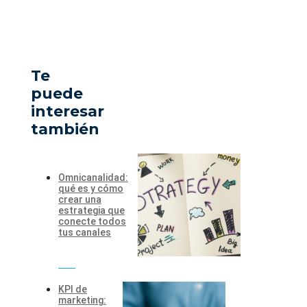
Te
puede
interesar
también
Omnicanalidad:
qué es y cómo
crear una
estrategia que
conecte todos
tus canales
KPI de
marketing: