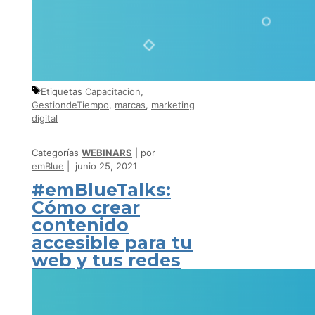
Etiquetas
Capacitacion
,
GestiondeTiempo
,
marcas
,
marketing
digital
Categorías
WEBINARS
por
emBlue
junio 25, 2021
#emBlueTalks:
Cómo crear
contenido
accesible para tu
web y tus redes