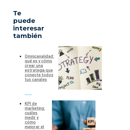
Te
puede
interesar
también
Omnicanalidad:
qué es y cómo
crear una
estrategia que
conecte todos
tus canales
KPI de
marketing:
cuáles
medir y
cómo
mejorar el