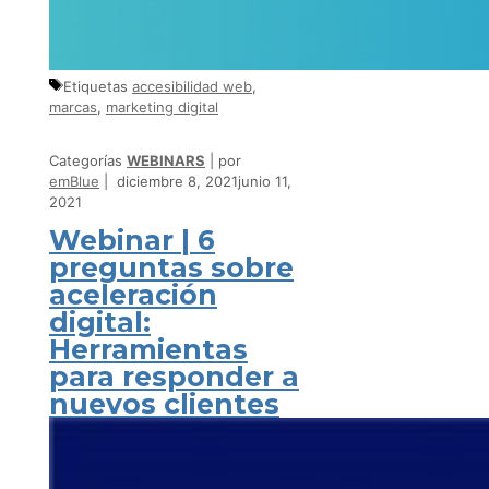
Etiquetas
accesibilidad web
,
marcas
,
marketing digital
Categorías
WEBINARS
por
emBlue
diciembre 8, 2021
junio 11,
2021
Webinar | 6
preguntas sobre
aceleración
digital:
Herramientas
para responder a
nuevos clientes