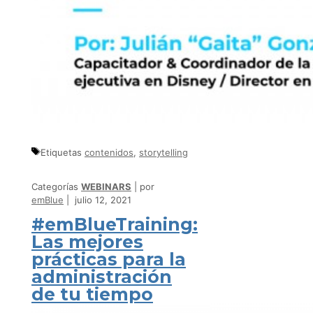
Etiquetas
contenidos
,
storytelling
Categorías
WEBINARS
por
emBlue
julio 12, 2021
#emBlueTraining:
Las mejores
prácticas para la
administración
de tu tiempo