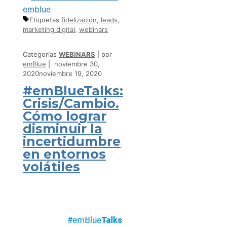
Etiquetas
fidelización
,
leads
,
marketing digital
,
webinars
Categorías
WEBINARS
por
emBlue
noviembre 30,
2020
noviembre 19, 2020
#emBlueTalks:
Crisis/Cambio.
Cómo lograr
disminuir la
incertidumbre
en entornos
volátiles