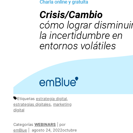
Etiquetas
estrategia digital
,
estrategias digitales
,
marketing
digital
Categorías
WEBINARS
por
emBlue
agosto 24, 2022
octubre