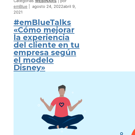
Categorías
WEBINARS
por
emBlue
agosto 24, 2022
abril 9,
2021
#emBlueTalks
«Cómo mejorar
la experiencia
del cliente en tu
empresa según
el modelo
Disney»