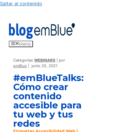
Saltar al contenido
Menú
Categorías
WEBINARS
por
emBlue
junio 25, 2021
#emBlueTalks:
Cómo crear
contenido
accesible para
tu web y tus
redes
Etiquetas
Accesibilidad Web
|