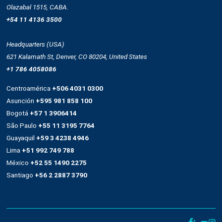
Push notifications
Automatización
Remarketing
Drag and drop
OnSite
Whatsapp
Empresa
Quienes somos
Cultura
Casos de éxito
Trabaja con nosotros