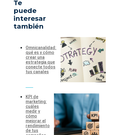
Te
puede
interesar
también
Omnicanalidad:
qué es y cómo
crear una
estrategia que
conecte todos
tus canales
KPI de
marketing:
cuáles
medir y
cómo
mejorar el
rendimiento
de tus