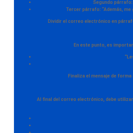
Segundo párrafo: 
Tercer párrafo: “Además, me g
Dividir el correo electrónico en párr
En este punto, es importa
“Le
Finaliza el mensaje
de forma
Al final del correo electrónico, debe utiliz