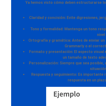
Ya hemos visto cómo deben estructurarse los
Claridad y concisión:
Evite digresiones, je
Tono y formalidad:
Mantenga un tono respet
nivel
Ortografía y gramática:
Antes de enviar un 
Grammarly o el correct
Formato y presentación:
El aspecto visual 
un tamaño de texto adec
Personalización:
Siempre que sea posible, 
situació
Respuesta y seguimiento:
Es importante r
respuesta en un plaz