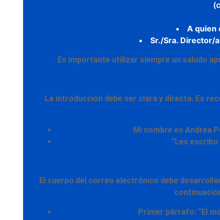
(c
A quien
Sr./Sra. Director/a
Es importante utilizar siempre un saludo apr
La introducción debe ser
clara y directa.
Es rec
Mi nombre es Andrea Pér
“Les escribo 
El cuerpo del correo electrónico debe desarrolla
continuació
Primer párrafo: “El mo