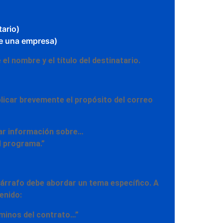
ario)
 de una empresa)
l nombre y el título del destinatario.
plicar brevemente
el propósito del correo
tar información sobre…
l programa.”
árrafo debe abordar un tema específico. A
enido:
rminos del contrato…”