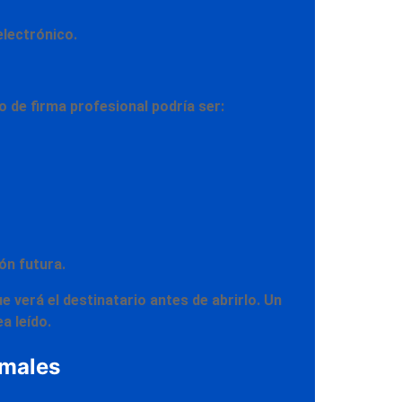
electrónico.
lo de
firma profesional
podría ser:
ión futura.
e verá el destinatario antes de abrirlo. Un
a leído.
rmales