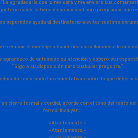
“Le agradecería que lo revisara y me enviara sus comentari
ustaría saber si tiene disponibilidad para programar una r
afos separados ayuda al destinatario a evitar sentirse abru
Conclusión
nte resumir el mensaje o hacer una clara
llamada a la acción
s agradezco de antemano su atención y espero su respuest
“Sigo a su disposición para cualquier pregunta.”
 educada
, aclarando las expectativas sobre lo que debería 
Saludo final
ar un cierre formal y cordial, acorde con el tono del resto 
formal
incluyen:
«Atentamente,»
«Atentamente,»
«Cordialmente,»