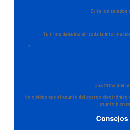
Evite
los saludos 
Tu firma debe incluir toda la informaci
Una firma bien 
No olvides que
el asunto del correo electrónico
asunto bien 
Consejos 