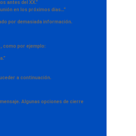
os antes del XX.”
eunión en los próximos días…”
mado por demasiada información.
, como por ejemplo:
a.”
suceder a continuación.
del mensaje. Algunas opciones
de cierre