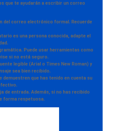
os que te ayudarán
a escribir un correo
n del correo electrónico formal.
Recuerde
tario es una persona conocida, adapte el
dad.
la gramática. Puede usar herramientas como
ise si no está seguro.
fuente legible (Arial o Times New Roman) y
saje sea bien recibido.
ue demuestren que has tenido en cuenta su
fectivo.
a de entrada. Además, si no has recibido
de forma respetuosa.