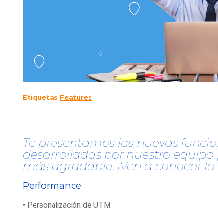
Etiquetas
Features
Te presentamos las nuevas funcio
desarrolladas por nuestro equipo 
más agradable. ¡Ven a conocer lo
Performance
• Personalización de UTM