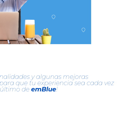
nalidades y algunas mejoras
para que tu experiencia sea cada vez
 último de
emBlue
!