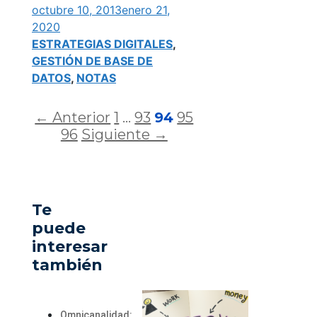
octubre 10, 2013
enero 21,
2020
ESTRATEGIAS DIGITALES
,
GESTIÓN DE BASE DE
DATOS
,
NOTAS
← Anterior
1
…
93
94
95
96
Siguiente →
Te
puede
interesar
también
Omnicanalidad: