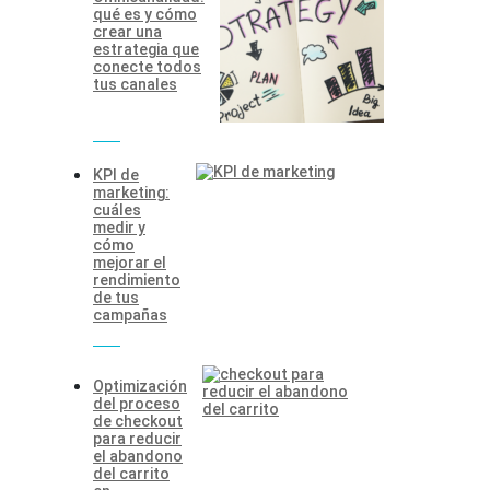
qué es y cómo
crear una
estrategia que
conecte todos
tus canales
KPI de
marketing:
cuáles
medir y
cómo
mejorar el
rendimiento
de tus
campañas
Optimización
del proceso
de checkout
para reducir
el abandono
del carrito