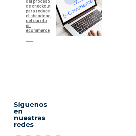
del proceso
de checkout
para reducir
el abandono
del carrito
en
ecommerce
Síguenos
en
nuestras
redes