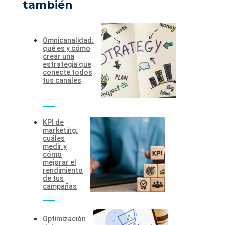
también
Omnicanalidad:
qué es y cómo
crear una
estrategia que
conecte todos
tus canales
KPI de
marketing:
cuáles
medir y
cómo
mejorar el
rendimiento
de tus
campañas
Optimización