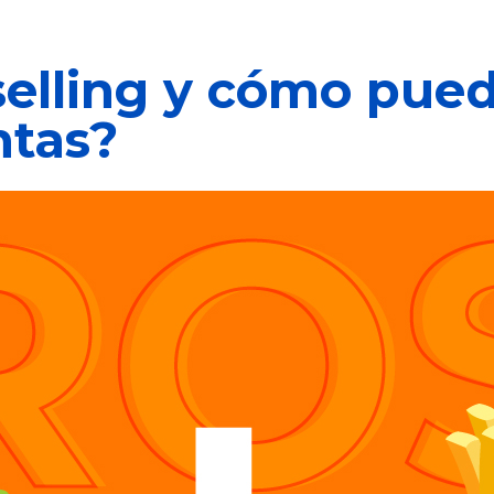
2
 selling y cómo pue
ntas?