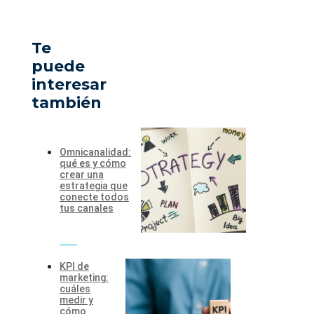
Te
puede
interesar
también
Omnicanalidad:
qué es y cómo
crear una
estrategia que
conecte todos
tus canales
KPI de
marketing:
cuáles
medir y
cómo