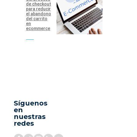
de checkout
para reducir
el abandono
del carrito
en
ecommerce
Síguenos
en
nuestras
redes