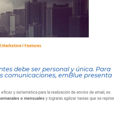
l Marketing
|
Features
ntes debe ser personal y única.
Para
e tus comunicaciones, emBlue presenta
eficaz y sistemática para la realización de envíos de email, es
 semanales o mensuales
y lograrás agilizar tareas que se repite