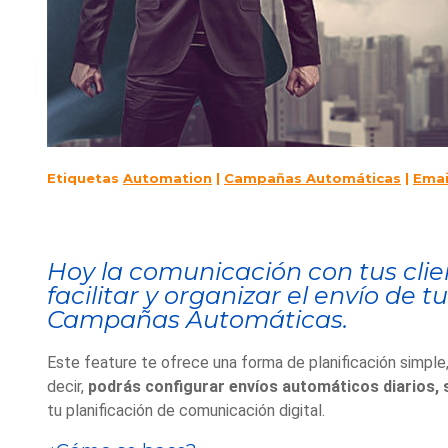
Etiquetas
Automation
|
Campañas Automáticas
|
Emai
Hoy la comunicación con tus clie
facilitar y organizar el envío d
Campañas Automáticas.
Este feature te ofrece una forma de planificación simple, 
decir,
podrás configurar envíos automáticos diarios,
tu planificación de comunicación digital.