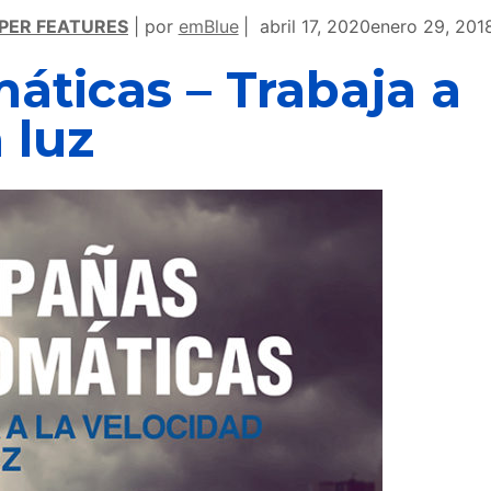
PER FEATURES
por
emBlue
abril 17, 2020
enero 29, 201
ticas – Trabaja a
 luz