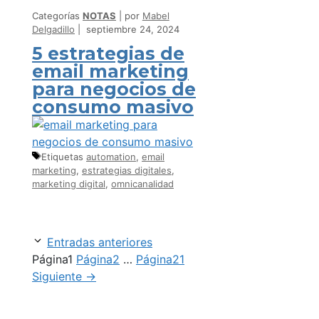
Categorías
NOTAS
por
Mabel
Delgadillo
septiembre 24, 2024
5 estrategias de
email marketing
para negocios de
consumo masivo
Etiquetas
automation
,
email
marketing
,
estrategias digitales
,
marketing digital
,
omnicanalidad
Entradas anteriores
Página
1
Página
2
…
Página
21
Siguiente
→