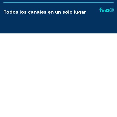
Nuestra plataforma
Email marketing y web connect
Integración con plataformas
Sms
Push notifications
Automatización
Remarketing
Drag and drop
OnSite
Whatsapp