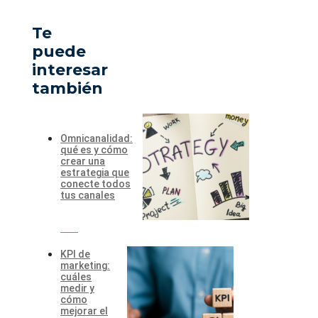
Te
puede
interesar
también
Omnicanalidad:
qué es y cómo
crear una
estrategia que
conecte todos
tus canales
KPI de
marketing:
cuáles
medir y
cómo
mejorar el