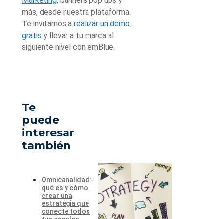
Marketing
, banners pop ups y
más, desde nuestra plataforma.
Te invitamos a
realizar un demo
gratis
y llevar a tu marca al
siguiente nivel con emBlue.
Te
puede
interesar
también
Omnicanalidad:
qué es y cómo
crear una
estrategia que
conecte todos
tus canales