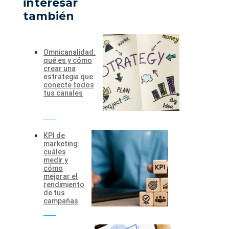
interesar
también
Omnicanalidad:
qué es y cómo
crear una
estrategia que
conecte todos
tus canales
KPI de
marketing:
cuáles
medir y
cómo
mejorar el
rendimiento
de tus
campañas