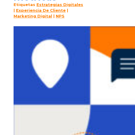
Etiquetas
Estrategias Digitales
|
Experiencia De Cliente
|
Marketing Digital
|
NPS