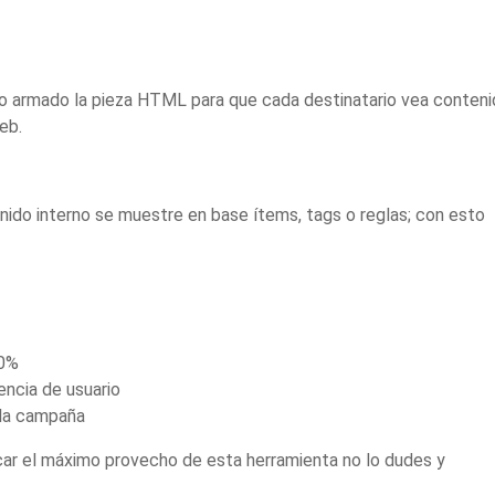
solo armado la pieza HTML para que cada destinatario vea conten
eb.
nido interno se muestre en base ítems, tags o reglas; con esto
10%
encia de usuario
ola campaña
car el máximo provecho de esta herramienta no lo dudes y