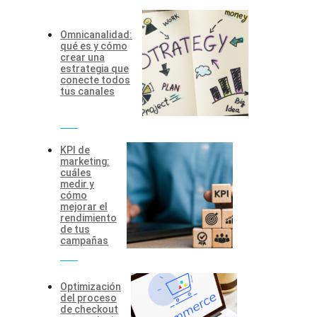
Omnicanalidad:
qué es y cómo
crear una
estrategia que
conecte todos
tus canales
KPI de
marketing:
cuáles
medir y
cómo
mejorar el
rendimiento
de tus
campañas
Optimización
del proceso
de checkout