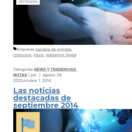
Etiquetas
bandeja de entrada
,
comscore
,
inbox
,
marketing digital
Categorías
NEWS Y TENDENCIAS
,
NOTAS
por
agosto 29,
2022
octubre 1, 2014
Las noticias
destacadas de
septiembre 2014