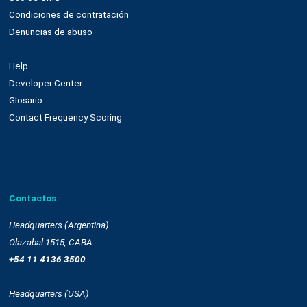
Email marketing y web connect
Integración con plataformas
Sms
Push notifications
Automatización
Remarketing
Drag and drop
OnSite
Whatsapp
Empresa
Quienes somos
Cultura