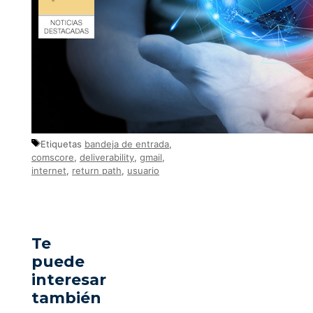
Etiquetas
bandeja de entrada
,
comscore
,
deliverability
,
gmail
,
internet
,
return path
,
usuario
Te
puede
interesar
también