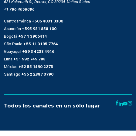
Casos de éxito
Trabaja con nosotros
Recursos
Términos y condiciones
Uso de SMS
Condiciones de contratación
Denuncias de abuso
Help
Developer Center
Glosario