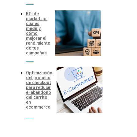
KPI de
marketing:
cuáles
medir y
cómo
mejorar el
rendimiento
de tus
campañas
Optimización
del proceso
de checkout
para reducir
el abandono
del carrito
en
ecommerce