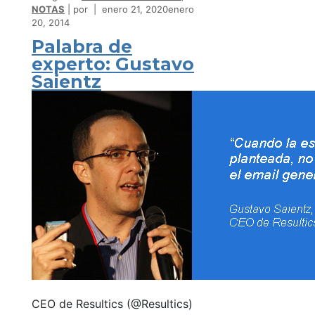
NOTAS
por
enero 21, 2020
enero
20, 2014
Palabra de
experto: Gustavo
Saientz
CEO de Resultics (@Resultics)