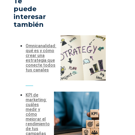
Te
puede
interesar
también
Omnicanalidad:
qué es y cómo
crear una
estrategia que
conecte todos
tus canales
KPI de
marketing:
cuáles
medir y
cómo
mejorar el
rendimiento
de tus
campañas