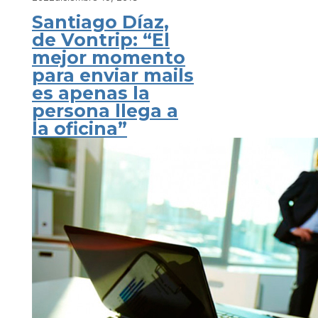
Santiago Díaz,
de Vontrip: “El
mejor momento
para enviar mails
es apenas la
persona llega a
la oficina”