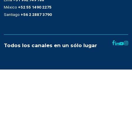
Sms
Push notifications
Automatización
Remarketing
Drag and drop
OnSite
Whatsapp
Empresa
Quienes somos
Cultura
Casos de éxito