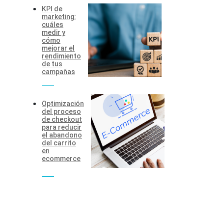
KPI de
marketing:
cuáles
medir y
cómo
mejorar el
rendimiento
de tus
campañas
Optimización
del proceso
de checkout
para reducir
el abandono
del carrito
en
ecommerce