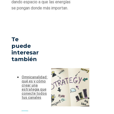
dando espacio a que las energías
se pongan donde más importan.
Te
puede
interesar
también
Omnicanalidad:
qué es y cómo
crear una
estrategia que
conecte todos
tus canales