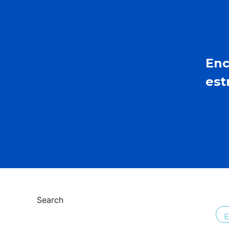
Enc
est
Search