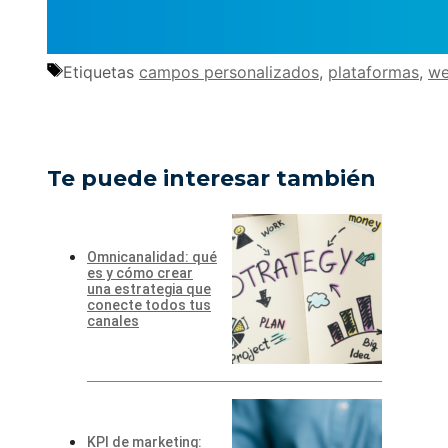
Etiquetas
campos personalizados
,
plataformas
,
we
Te puede interesar también
Omnicanalidad: qué
es y cómo crear
una estrategia que
conecte todos tus
canales
KPI de marketing: