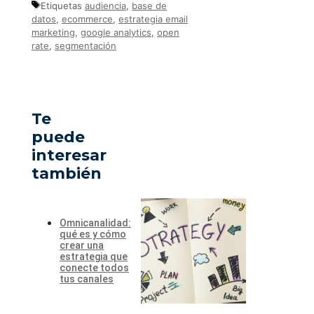
Etiquetas
audiencia
,
base de
datos
,
ecommerce
,
estrategia email
marketing
,
google analytics
,
open
rate
,
segmentación
Te
puede
interesar
también
Omnicanalidad:
qué es y cómo
crear una
estrategia que
conecte todos
tus canales