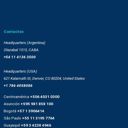
Remarketing
Drag and drop
OnSite
Whatsapp
Empresa
Quienes somos
Cultura
Casos de éxito
Trabaja con nosotros