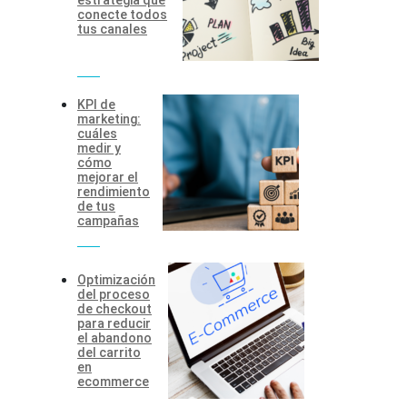
estrategia que
conecte todos
tus canales
KPI de
marketing:
cuáles
medir y
cómo
mejorar el
rendimiento
de tus
campañas
Optimización
del proceso
de checkout
para reducir
el abandono
del carrito
en
ecommerce