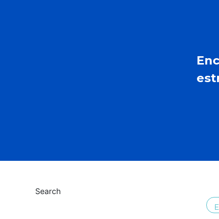
Enc
est
Search