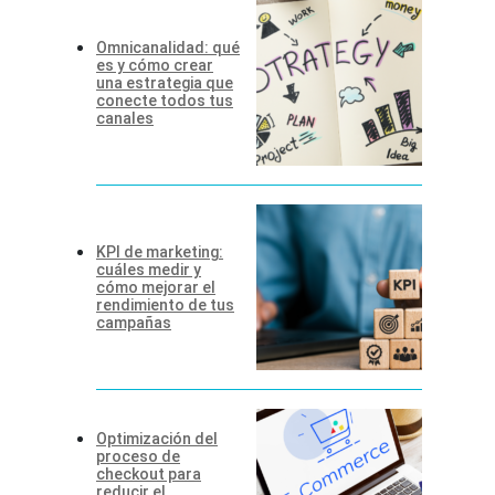
Omnicanalidad: qué
es y cómo crear
una estrategia que
conecte todos tus
canales
KPI de marketing:
cuáles medir y
cómo mejorar el
rendimiento de tus
campañas
Optimización del
proceso de
checkout para
reducir el