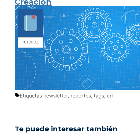
Creación
Etiquetas
newsletter
,
reportes
,
tags
,
url
Te puede interesar también