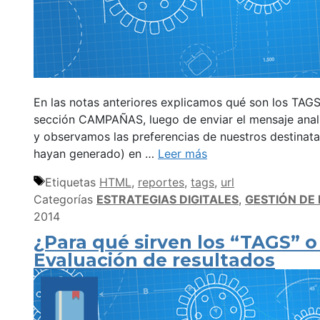
En las notas anteriores explicamos qué son los TAGS,
sección CAMPAÑAS, luego de enviar el mensaje anal
y observamos las preferencias de nuestros destinat
hayan generado) en …
Leer más
Etiquetas
HTML
,
reportes
,
tags
,
url
Categorías
ESTRATEGIAS DIGITALES
,
GESTIÓN DE
2014
¿Para qué sirven los “TAGS” o 
Evaluación de resultados