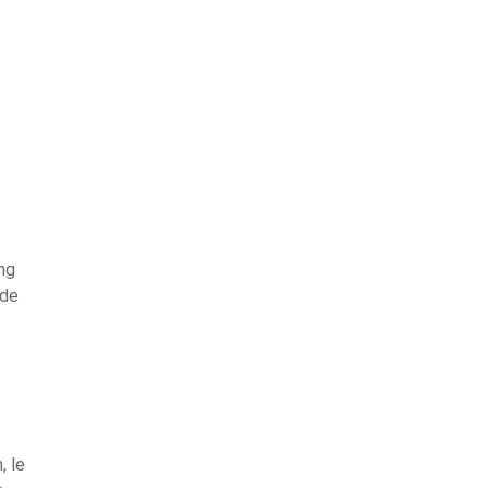
ing
 de
, le