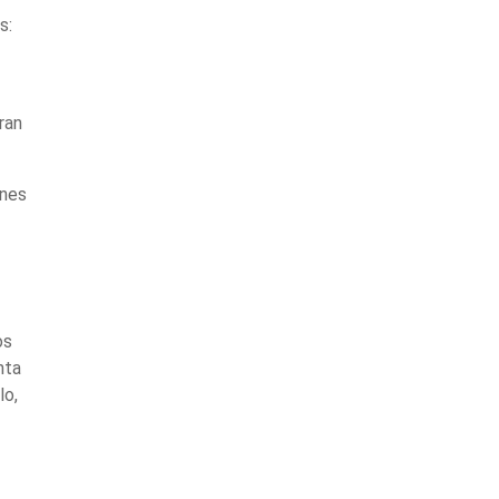
s:
ran
enes
os
nta
lo,