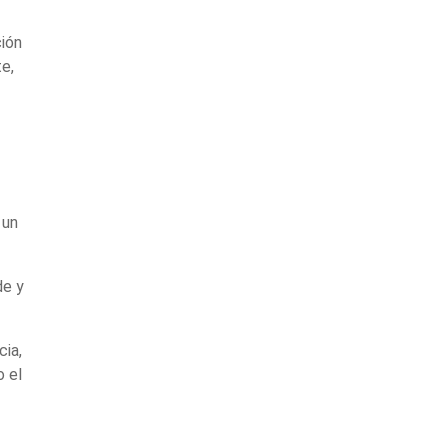
ción
te,
 un
de y
cia,
o el