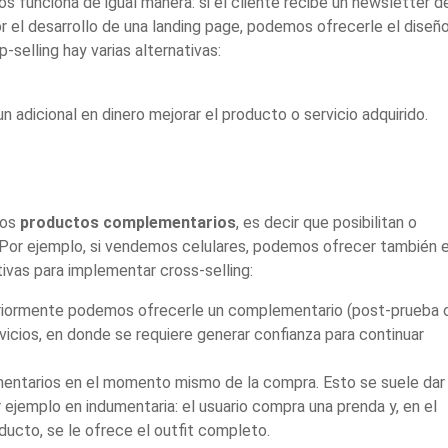
s funciona de igual manera: si el cliente recibe un newsletter d
 el desarrollo de una landing page, podemos ofrecerle el diseñ
selling hay varias alternativas:
un adicional en dinero
mejorar el producto o servicio adquirido.
ros
productos complementarios
, es decir que posibilitan o
 Por ejemplo, si vendemos celulares, podemos ofrecer también e
tivas para implementar cross-selling:
steriormente podemos
ofrecerle un complementario (post-prueba 
vicios, en donde se requiere generar confianza para continuar
mentarios en el momento
mismo de la compra. Esto se suele dar
 ejemplo en indumentaria: el usuario compra una
prenda y, en el
ducto, se le ofrece el outfit completo.