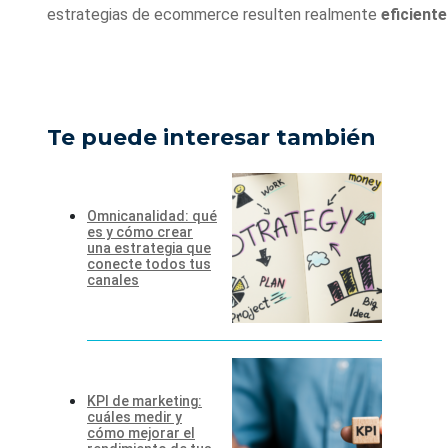
estrategias de ecommerce resulten realmente
eficient
Te puede interesar también
Omnicanalidad: qué
es y cómo crear
una estrategia que
conecte todos tus
canales
KPI de marketing:
cuáles medir y
cómo mejorar el