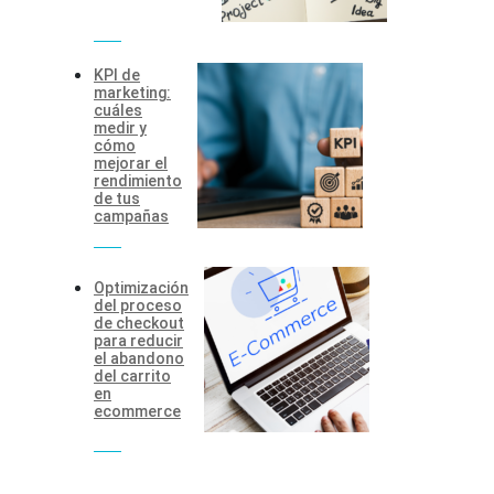
KPI de
marketing:
cuáles
medir y
cómo
mejorar el
rendimiento
de tus
campañas
Optimización
del proceso
de checkout
para reducir
el abandono
del carrito
en
ecommerce