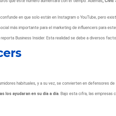
uros que este número aumentará con el tiempo. Además
, Civic
 se confunde en que solo están en Instagram o YouTube, pero exi
social más importante para el marketing de influencers para est
 reporta Business Insider. Esta realidad se debe a diversos facto
cers
umidores habituales, y a su vez, se convierten en defensores de 
 los ayudaran en su día a día
. Bajo esta cifra, las empresa