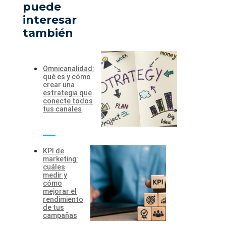
puede
interesar
también
Omnicanalidad:
qué es y cómo
crear una
estrategia que
conecte todos
tus canales
KPI de
marketing:
cuáles
medir y
cómo
mejorar el
rendimiento
de tus
campañas