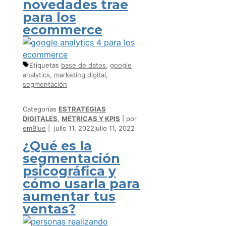
novedades trae
para los
ecommerce
Etiquetas
base de datos
,
google
analytics
,
marketing digital
,
segmentación
Categorías
ESTRATEGIAS
DIGITALES
,
MÉTRICAS Y KPIS
por
emBlue
julio 11, 2022
julio 11, 2022
¿Qué es la
segmentación
psicográfica y
cómo usarla para
aumentar tus
ventas?