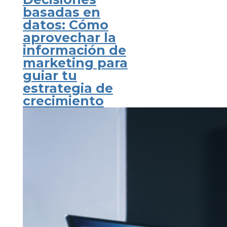
basadas en
datos: Cómo
aprovechar la
información de
marketing para
guiar tu
estrategia de
crecimiento