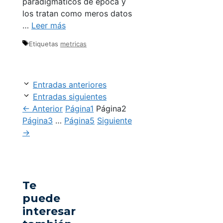
paradigmáticos de época y
los tratan como meros datos
…
Leer más
Etiquetas
metricas
Entradas anteriores
Entradas siguientes
←
Anterior
Página
1
Página
2
Página
3
…
Página
5
Siguiente
→
Te
puede
interesar