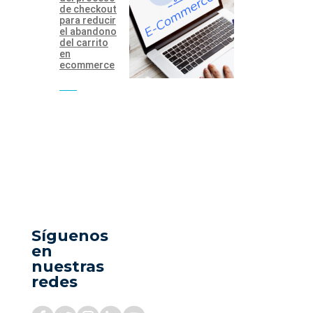
de checkout
para reducir
el abandono
del carrito
en
ecommerce
Síguenos
en
nuestras
redes