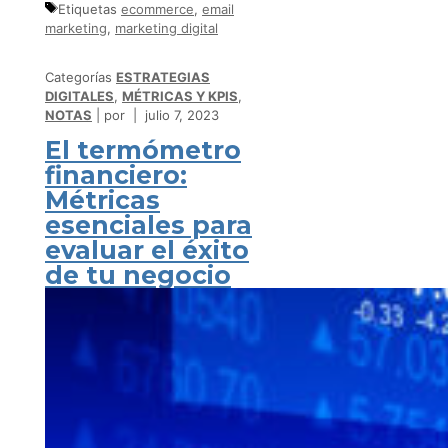
Etiquetas
ecommerce
,
email
marketing
,
marketing digital
Categorías
ESTRATEGIAS
DIGITALES
,
MÉTRICAS Y KPIS
,
NOTAS
por
julio 7, 2023
El termómetro
financiero:
Métricas
esenciales para
evaluar el éxito
de tu negocio