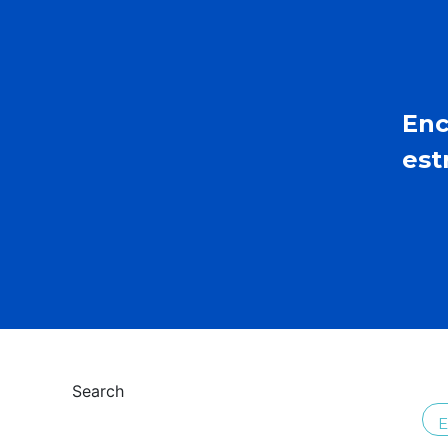
Enc
est
Search