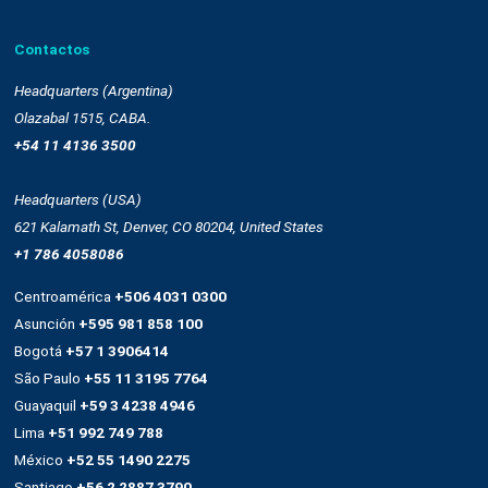
Sms
Push notifications
Automatización
Remarketing
Drag and drop
OnSite
Whatsapp
Empresa
Quienes somos
Cultura
Casos de éxito