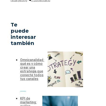
Te
puede
interesar
también
Omnicanalidad:
qué es y cómo
crear una
estrategia que
conecte todos
tus canales
KPI de
marketing:
cuáles