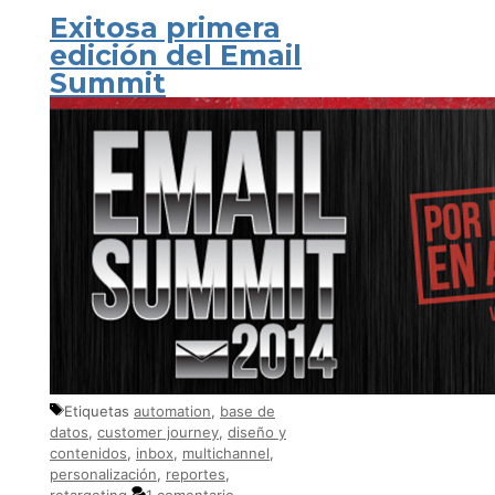
Exitosa primera
edición del Email
Summit
Etiquetas
automation
,
base de
datos
,
customer journey
,
diseño y
contenidos
,
inbox
,
multichannel
,
personalización
,
reportes
,
retargeting
1 comentario