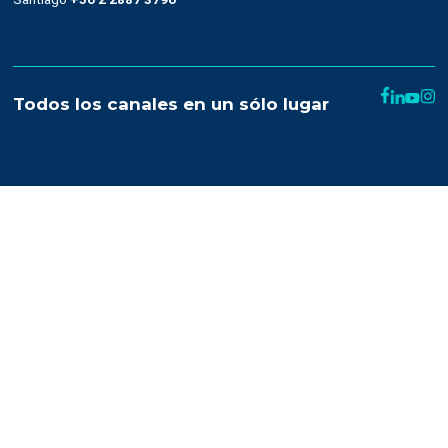
Trabaja con nosotros
Recursos
Términos y condiciones
Uso de SMS
Condiciones de contratación
Denuncias de abuso
Help
Developer Center
Glosario
Contact Frequency Scoring