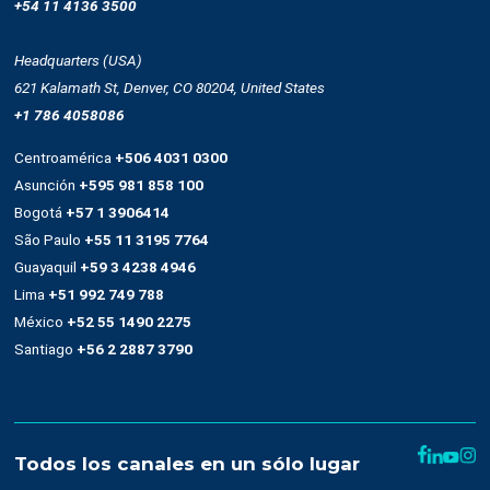
Casos de éxito
Trabaja con nosotros
Recursos
Términos y condiciones
Uso de SMS
Condiciones de contratación
Denuncias de abuso
Help
Developer Center
Glosario