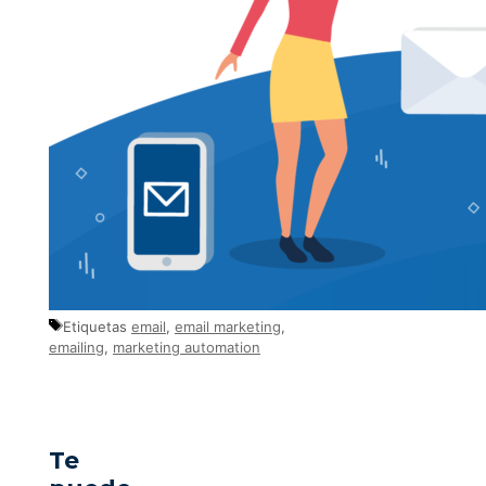
Etiquetas
email
,
email marketing
,
emailing
,
marketing automation
Te