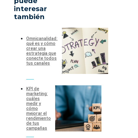
puede
interesar
también
Omnicanalidad:
qué es y cómo
crear una
estrategia que
conecte todos
tus canales
KPI de
marketing:
cuáles
medir y
cómo
mejorar el
rendimiento
de tus
campañas